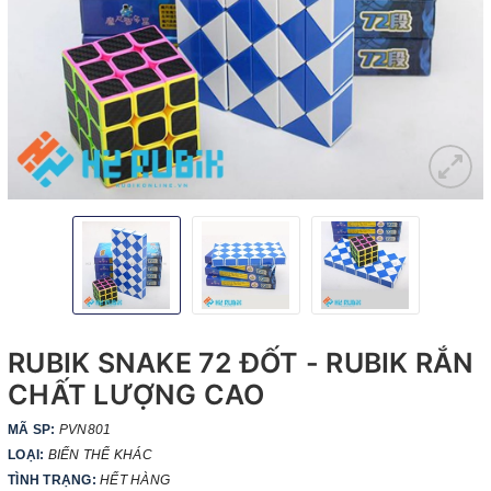
RUBIK SNAKE 72 ĐỐT - RUBIK RẮN
CHẤT LƯỢNG CAO
MÃ SP:
PVN801
LOẠI:
BIẾN THỂ KHÁC
TÌNH TRẠNG:
HẾT HÀNG