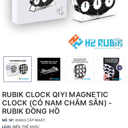
RUBIK CLOCK QIYI MAGNETIC
CLOCK (CÓ NAM CHÂM SẴN) -
RUBIK ĐỒNG HỒ
MÃ SP:
ĐANG CẬP NHẬT...
LOẠI:
BIẾN THỂ KHÁC