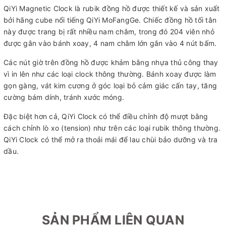
QiYi Magnetic Clock là rubik đồng hồ được thiết kế và sản xuất
bởi hãng cube nổi tiếng QiYi MoFangGe. Chiếc đồng hồ tối tân
này được trang bị rất nhiều nam châm, trong đó 204 viên nhỏ
được gắn vào bánh xoay, 4 nam châm lớn gắn vào 4 nút bấm.
Các nút giờ trên đồng hồ được khảm bằng nhựa thủ công thay
vì in lên như các loại clock thông thường. Bánh xoay được làm
gọn gàng, vát kim cương ở góc loại bỏ cảm giác cấn tay, tăng
cường bám dính, tránh xước móng.
Đặc biệt hơn cả, QiYi Clock có thể điều chỉnh độ mượt bằng
cách chỉnh lò xo (tension) như trên các loại rubik thông thường.
QiYi Clock có thể mở ra thoải mái để lau chùi bảo dưỡng và tra
dầu.
SẢN PHẨM LIÊN QUAN