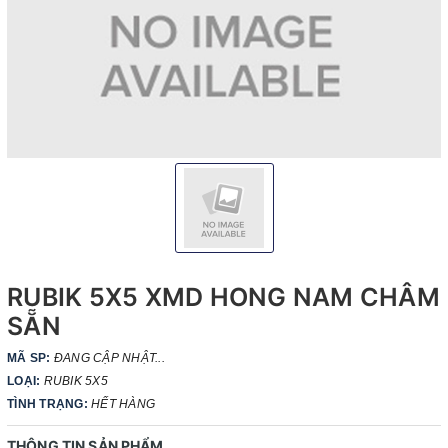
RUBIK 5X5 XMD HONG NAM CHÂM
SẴN
MÃ SP:
ĐANG CẬP NHẬT...
LOẠI:
RUBIK 5X5
TÌNH TRẠNG:
HẾT HÀNG
THÔNG TIN SẢN PHẨM