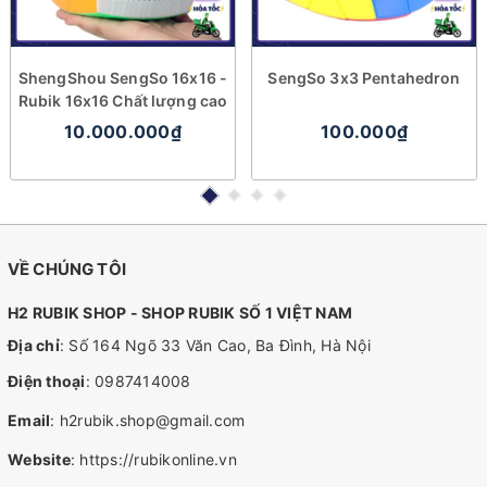
ShengShou SengSo 16x16 -
SengSo 3x3 Pentahedron
Rubik 16x16 Chất lượng cao
10.000.000₫
100.000₫
VỀ CHÚNG TÔI
H2 RUBIK SHOP - SHOP RUBIK SỐ 1 VIỆT NAM
Địa chỉ
: Số 164 Ngõ 33 Văn Cao, Ba Đình, Hà Nội
Điện thoại
:
0987414008
Email
:
h2rubik.shop@gmail.com
Website
:
https://rubikonline.vn