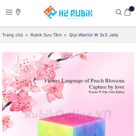
Trang chủ
»
Rubik Sưu Tầm
»
Qiyi Warrior W 3x3 Jelly