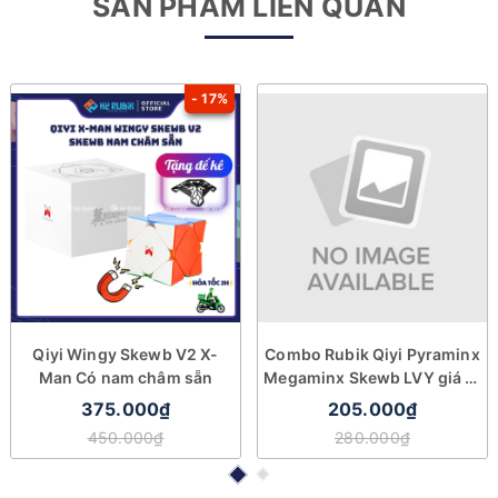
SẢN PHẨM LIÊN QUAN
- 17%
Qiyi Wingy Skewb V2 X-
Combo Rubik Qiyi Pyraminx
Man Có nam châm sẵn
Megaminx Skewb LVY giá rẻ
cao cấp
375.000₫
205.000₫
450.000₫
280.000₫