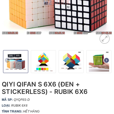
QIYI QIFAN S 6X6 (ĐEN +
STICKERLESS) - RUBIK 6X6
MÃ SP:
QYQF6S-D
LOẠI:
RUBIK 6X6
TÌNH TRẠNG:
HẾT HÀNG