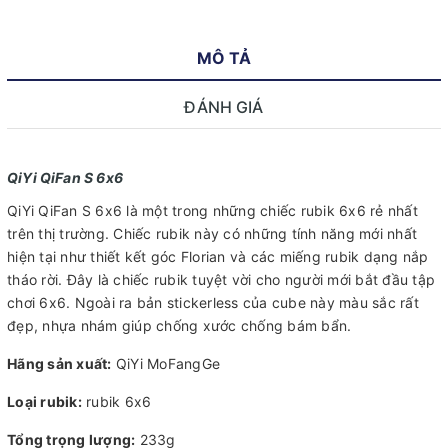
MÔ TẢ
ĐÁNH GIÁ
QiYi QiFan S 6x6
QiYi QiFan S 6x6 là một trong những chiếc rubik 6x6 rẻ nhất
trên thị trường. Chiếc rubik này có những tính năng mới nhất
hiện tại như thiết kết góc Florian và các miếng rubik dạng nắp
tháo rời. Đây là chiếc rubik tuyệt vời cho người mới bắt đầu tập
chơi 6x6. Ngoài ra bản stickerless của cube này màu sắc rất
đẹp, nhựa nhám giúp chống xước chống bám bẩn.
Hãng sản xuất:
QiYi MoFangGe
Loại rubik:
rubik 6x6
Tổng trọng lượng:
233g