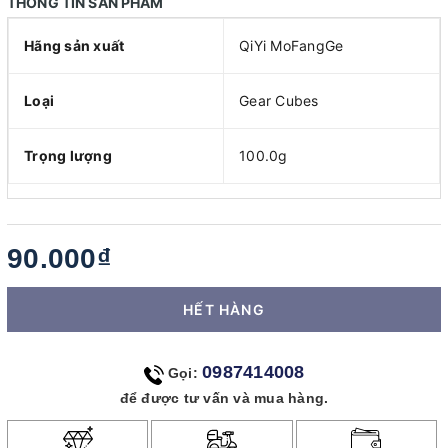
THÔNG TIN SẢN PHẨM
Hãng sản xuất
QiYi MoFangGe
Loại
Gear Cubes
Trọng lượng
100.0g
90.000₫
HẾT HÀNG
0987414008
Gọi:
để được tư vấn và mua hàng.