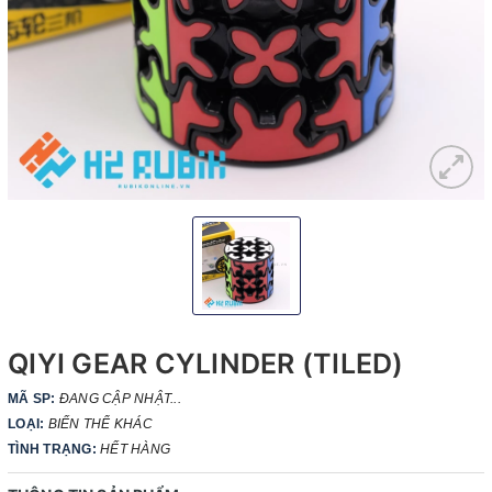
QIYI GEAR CYLINDER (TILED)
MÃ SP:
ĐANG CẬP NHẬT...
LOẠI:
BIẾN THỂ KHÁC
TÌNH TRẠNG:
HẾT HÀNG