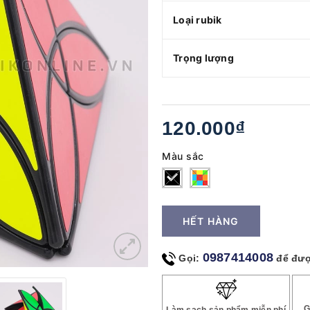
Loại rubik
Trọng lượng
120.000₫
Màu sắc
HẾT HÀNG
0987414008
Gọi:
để đượ
G