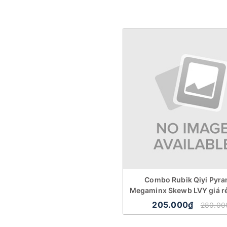
Combo Rubik Qiyi Pyra
Megaminx Skewb LVY giá rẻ
205.000₫
280.00