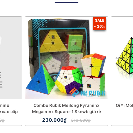
SALE
- 26%
minx
Combo Rubik Meilong Pyraminx
QiYi Mo
 cao cấp
Megaminx Square-1 Skewb giá rẻ
230.000₫
0₫
310.000₫