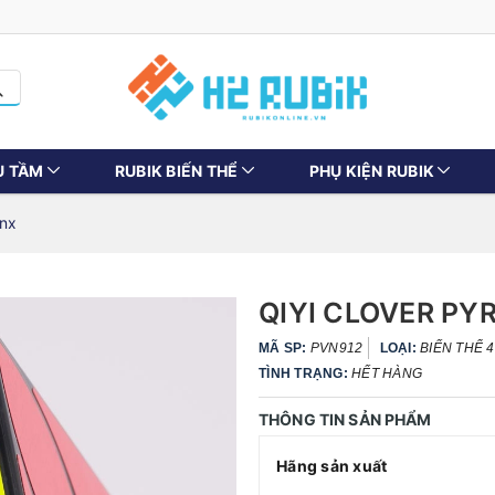
U TẦM
RUBIK BIẾN THỂ
PHỤ KIỆN RUBIK
inx
QIYI CLOVER PY
MÃ SP:
PVN912
LOẠI:
BIẾN THỂ 
TÌNH TRẠNG:
HẾT HÀNG
THÔNG TIN SẢN PHẨM
Hãng sản xuất