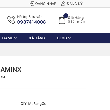
ĐĂNG NHẬP
ĐĂNG KÝ
Hỗ trợ & tư vấn
Giỏ Hàng
0987414008
(
) Sản phẩm
GAME
XẢ HÀNG
BLOG
RAMINX
4 MẶT
QiYi MoFangGe