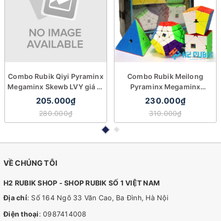
Combo Rubik Qiyi Pyraminx
Combo Rubik Meilong
Megaminx Skewb LVY giá rẻ
Pyraminx Megaminx
cao cấp
Square-1 Skewb giá rẻ
205.000₫
230.000₫
280.000₫
310.000₫
VỀ CHÚNG TÔI
H2 RUBIK SHOP - SHOP RUBIK SỐ 1 VIỆT NAM
Địa chỉ
: Số 164 Ngõ 33 Văn Cao, Ba Đình, Hà Nội
Điện thoại
:
0987414008