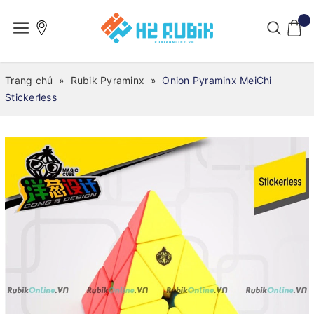
Trang chủ
»
Rubik Pyraminx
»
Onion Pyraminx MeiChi
Stickerless