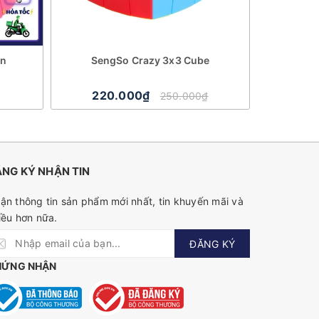
on
SengSo Crazy 3x3 Cube
QiYi OS Cub
220.000₫
31
250.000₫
NG KÝ NHẬN TIN
ận thông tin sản phẩm mới nhất, tin khuyến mãi và
iều hơn nữa.
ĐĂNG KÝ
HỨNG NHẬN