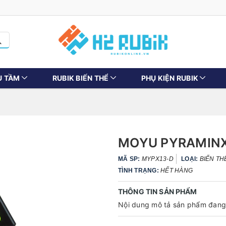
U TẦM
RUBIK BIẾN THỂ
PHỤ KIỆN RUBIK
MOYU PYRAMIN
MÃ SP:
MYPX13-D
LOẠI:
BIẾN TH
TÌNH TRẠNG:
HẾT HÀNG
THÔNG TIN SẢN PHẨM
Nội dung mô tả sản phẩm đang 