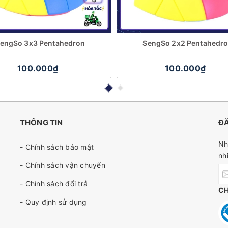
engSo 3x3 Pentahedron
SengSo 2x2 Pentahedr
100.000₫
100.000₫
THÔNG TIN
ĐĂ
Nh
- Chính sách bảo mật
nh
- Chính sách vận chuyển
- Chính sách đổi trả
C
- Quy định sử dụng