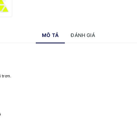
MÔ TẢ
ĐÁNH GIÁ
 trơn.
ộ