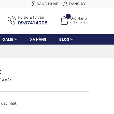
ĐĂNG NHẬP
ĐĂNG KÝ
Hỗ trợ & tư vấn
Giỏ Hàng
0987414008
(
) Sản phẩm
GAME
XẢ HÀNG
BLOG
X
Ể 4 MẶT
cập nhật...