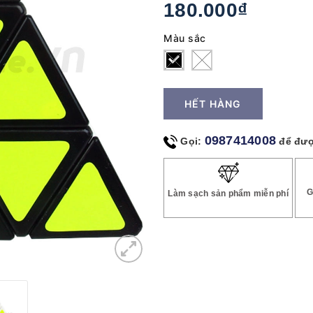
180.000₫
Màu sắc
HẾT HÀNG
0987414008
Gọi:
để đượ
G
Làm sạch sản phẩm miễn phí