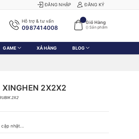
ĐĂNG NHẬP
ĐĂNG KÝ
Hỗ trợ & tư vấn
Giỏ Hàng
0987414008
(
) Sản phẩm
GAME
XẢ HÀNG
BLOG
 XINGHEN 2X2X2
RUBIK 2X2
cập nhật...