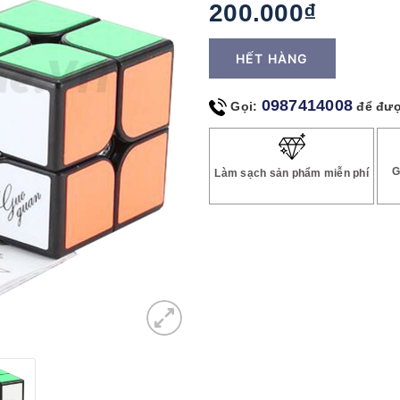
200.000₫
HẾT HÀNG
0987414008
Gọi:
để đượ
G
Làm sạch sản phẩm miễn phí