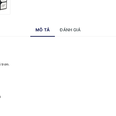
MÔ TẢ
ĐÁNH GIÁ
 trơn.
ộ