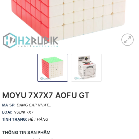
MOYU 7X7X7 AOFU GT
MÃ SP:
ĐANG CẬP NHẬT...
LOẠI:
RUBIK 7X7
TÌNH TRẠNG:
HẾT HÀNG
THÔNG TIN SẢN PHẨM