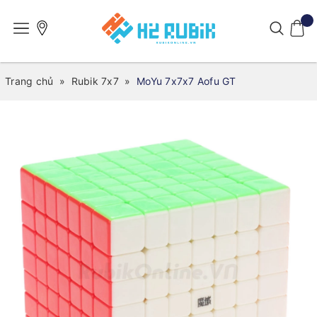
Trang chủ
»
Rubik 7x7
»
MoYu 7x7x7 Aofu GT