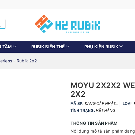
U TẦM
RUBIK BIẾN THỂ
PHỤ KIỆN RUBIK
erless - Rubik 2x2
MOYU 2X2X2 WEI
2X2
MÃ SP:
ĐANG CẬP NHẬT...
LOẠI:
TÌNH TRẠNG:
HẾT HÀNG
THÔNG TIN SẢN PHẨM
Nội dung mô tả sản phẩm đang 