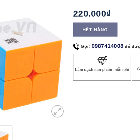
220.000₫
HẾT HÀNG
0987414008
Gọi:
để đượ
G
Làm sạch sản phẩm miễn phí