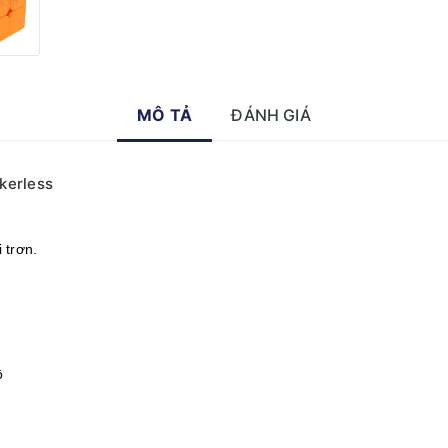
MÔ TẢ
ĐÁNH GIÁ
kerless
 trơn.
ộ