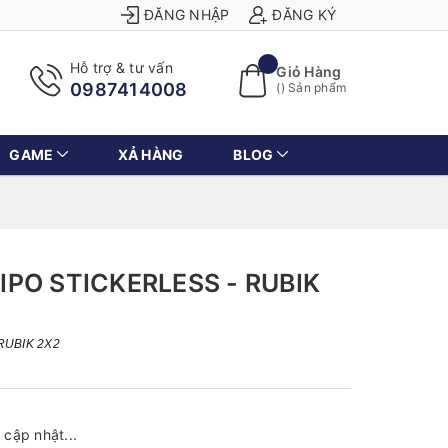
ĐĂNG NHẬP
ĐĂNG KÝ
Hỗ trợ & tư vấn
Giỏ Hàng
0987414008
(
) Sản phẩm
GAME
XẢ HÀNG
BLOG
PO STICKERLESS - RUBIK
RUBIK 2X2
cập nhật...