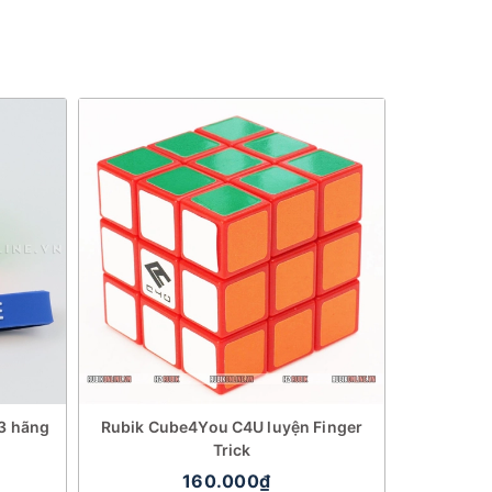
x3 hãng
Rubik Cube4You C4U luyện Finger
DaYan X
Trick
160.000₫