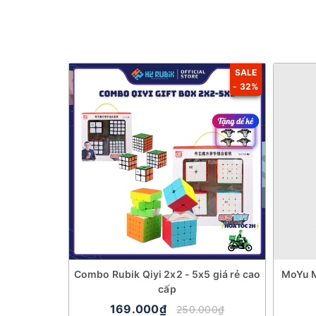
SALE
- 32%
Combo Rubik Qiyi 2x2 - 5x5 giá rẻ cao
MoYu M
cấp
169.000₫
250.000₫