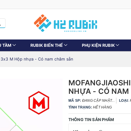
U TẦM
RUBIK BIẾN THỂ
PHỤ KIỆN RUBIK
 3x3 M Hộp nhựa - Có nam châm sẵn
MOFANGJIAOSHI
NHỰA - CÓ NAM
MÃ SP:
ĐANG CẬP NHẬT...
LOẠI:
TÌNH TRẠNG:
HẾT HÀNG
THÔNG TIN SẢN PHẨM