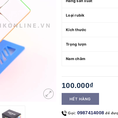
Hãng sản xuất
Loại rubik
Kích thước
Trọng lượn
Nam châm
100.000₫
HẾT HÀNG
0987414008
Gọi:
để đượ