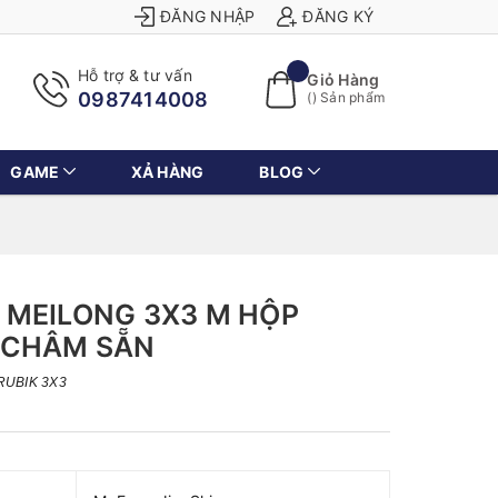
ĐĂNG NHẬP
ĐĂNG KÝ
Hỗ trợ & tư vấn
Giỏ Hàng
0987414008
(
) Sản phẩm
GAME
XẢ HÀNG
BLOG
 MEILONG 3X3 M HỘP
 CHÂM SẴN
RUBIK 3X3