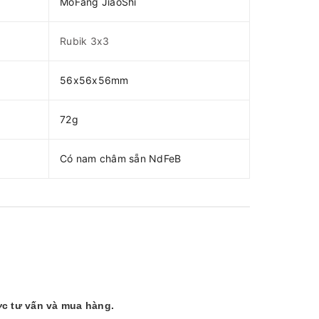
MoFang JiaoShi
Rubik 3x3
56x56x56mm
72g
Có nam châm sẵn NdFeB
c tư vấn và mua hàng.