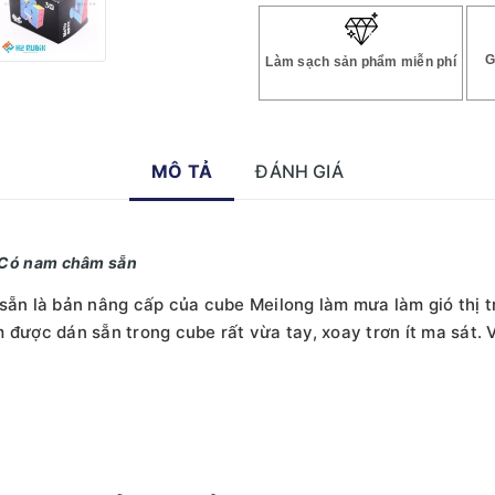
G
Làm sạch sản phẩm miễn phí
MÔ TẢ
ĐÁNH GIÁ
 Có nam châm sẵn
n là bản nâng cấp của cube Meilong làm mưa làm gió thị t
 được dán sẵn trong cube rất vừa tay, xoay trơn ít ma sát. 