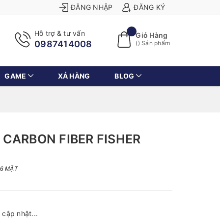
ĐĂNG NHẬP
ĐĂNG KÝ
Hỗ trợ & tư vấn
Giỏ Hàng
0987414008
(
) Sản phẩm
GAME
XẢ HÀNG
BLOG
CARBON FIBER FISHER
 6 MẶT
cập nhật...