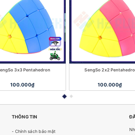
engSo 3x3 Pentahedron
SengSo 2x2 Pentahedr
100.000₫
100.000₫
THÔNG TIN
ĐĂ
Nh
- Chính sách bảo mật