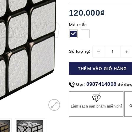
120.000₫
Màu sắc
–
+
Số lượng:
THÊM VÀO GIỎ HÀNG
0987414008
Gọi:
để đượ
G
Làm sạch sản phẩm miễn phí