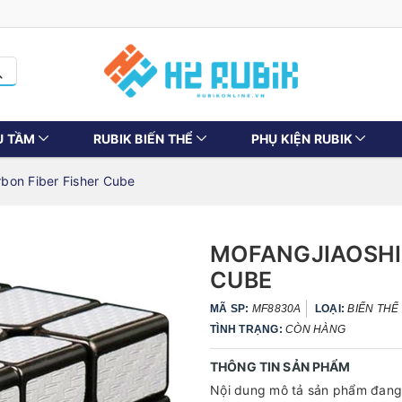
U TẦM
RUBIK BIẾN THỂ
PHỤ KIỆN RUBIK
bon Fiber Fisher Cube
MOFANGJIAOSHI 
CUBE
MÃ SP:
MF8830A
LOẠI:
BIẾN THỂ
TÌNH TRẠNG:
CÒN HÀNG
THÔNG TIN SẢN PHẨM
Nội dung mô tả sản phẩm đang 