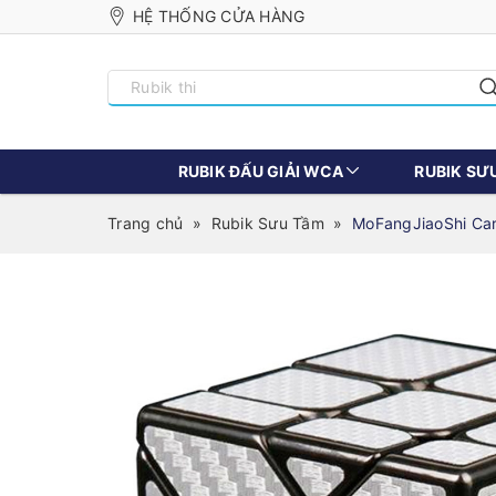
HỆ THỐNG CỬA HÀNG
RUBIK ĐẤU GIẢI WCA
RUBIK SƯ
Trang chủ
»
Rubik Sưu Tầm
»
MoFangJiaoShi Car