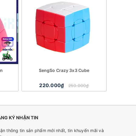
on
SengSo Crazy 3x3 Cube
QiYi OS Cub
220.000₫
31
250.000₫
NG KÝ NHẬN TIN
ận thông tin sản phẩm mới nhất, tin khuyến mãi và