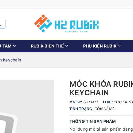
U TẦM
RUBIK BIẾN THỂ
PHỤ KIỆN RUBIK
h keychain
MÓC KHÓA RUBIK 
KEYCHAIN
MÃ SP:
QYXMT1
LOẠI:
PHỤ KIỆN
TÌNH TRẠNG:
CÒN HÀNG
THÔNG TIN SẢN PHẨM
Nội dung mô tả sản phẩm đang 