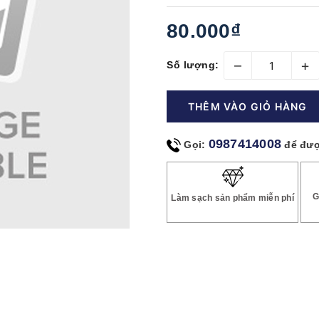
80.000₫
–
+
Số lượng:
THÊM VÀO GIỎ HÀNG
0987414008
Gọi:
để đượ
G
Làm sạch sản phẩm miễn phí