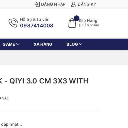
ĐĂNG NHẬP
ĐĂNG KÝ
Hỗ trợ & tư vấn
Giỏ Hàng
0987414008
(
) Sản phẩm
GAME
XẢ HÀNG
BLOG
- QIYI 3.0 CM 3X3 WITH
 KHÁC
cập nhật...