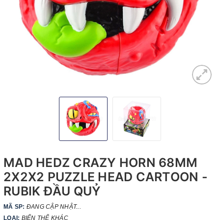
MAD HEDZ CRAZY HORN 68MM
2X2X2 PUZZLE HEAD CARTOON -
RUBIK ĐẦU QUỶ
MÃ SP:
ĐANG CẬP NHẬT...
LOẠI:
BIẾN THỂ KHÁC