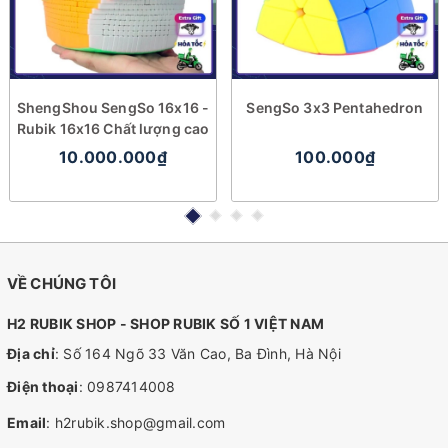
ShengShou SengSo 16x16 -
SengSo 3x3 Pentahedron
Rubik 16x16 Chất lượng cao
10.000.000₫
100.000₫
VỀ CHÚNG TÔI
H2 RUBIK SHOP - SHOP RUBIK SỐ 1 VIỆT NAM
Địa chỉ
: Số 164 Ngõ 33 Văn Cao, Ba Đình, Hà Nội
Điện thoại
:
0987414008
Email
:
h2rubik.shop@gmail.com