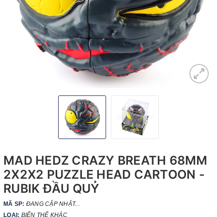
MAD HEDZ CRAZY BREATH 68MM
2X2X2 PUZZLE HEAD CARTOON -
RUBIK ĐẦU QUỶ
MÃ SP:
ĐANG CẬP NHẬT...
LOẠI:
BIẾN THỂ KHÁC