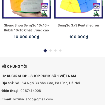
ShengShou SengSo 16x16 -
SengSo 3x3 Pentahedron
Rubik 16x16 Chất lượng cao
10.000.000₫
100.000₫
VỀ CHÚNG TÔI
H2 RUBIK SHOP - SHOP RUBIK SỐ 1 VIỆT NAM
Địa chỉ
: Số 164 Ngõ 33 Văn Cao, Ba Đình, Hà Nội
Điện thoại
:
0987414008
Email
:
h2rubik.shop@gmail.com