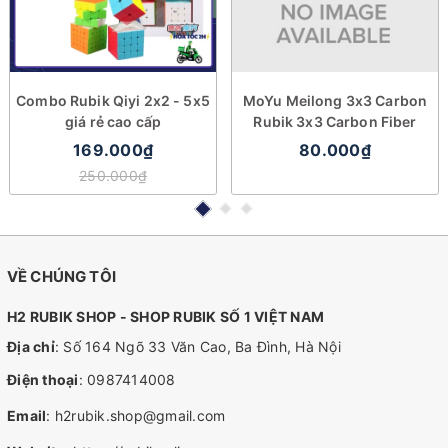
Combo Rubik Qiyi 2x2 - 5x5
MoYu Meilong 3x3 Carbon
giá rẻ cao cấp
Rubik 3x3 Carbon Fiber
169.000₫
80.000₫
250.000₫
VỀ CHÚNG TÔI
H2 RUBIK SHOP - SHOP RUBIK SỐ 1 VIỆT NAM
Địa chỉ
: Số 164 Ngõ 33 Văn Cao, Ba Đình, Hà Nội
Điện thoại
:
0987414008
Email
:
h2rubik.shop@gmail.com