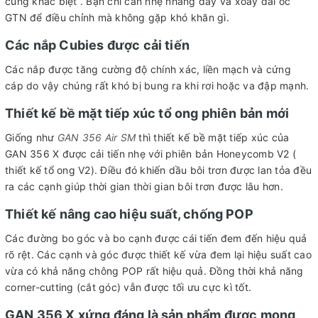
cùng khác biệt . Bạn chỉ cần nhẹ nhàng đẩy và xoay đai ốc
GTN để điều chỉnh mà không gặp khó khăn gì.
Các nắp Cubies được cải tiến
Các nắp được tăng cường độ chính xác, liền mạch và cứng
cáp do vậy chúng rất khó bị bung ra khi rơi hoặc va đập mạnh.
Thiết kế bề mặt tiếp xúc tổ ong phiên bản mới
Giống như
GAN 356 Air SM
thì thiết kế bề mặt tiếp xúc của
GAN 356 X được cải tiến nhẹ với phiên bản Honeycomb V2 (
thiết kế tổ ong V2). Điều đó khiến dầu bôi trơn được lan tỏa đều
ra các cạnh giúp thời gian thời gian bôi trơn được lâu hơn.
Thiết kế nâng cao hiệu suất, chống POP
Các đường bo góc và bo cạnh được cái tiến đem đến hiệu quả
rõ rệt. Các cạnh và góc được thiết kế vừa đem lại hiệu suất cao
vừa có khả năng chông POP rất hiệu quả. Đồng thời khả năng
corner-cutting (cắt góc) vẫn được tối ưu cực kì tốt.
GAN 356 X xứng đáng là sản phẩm được mong