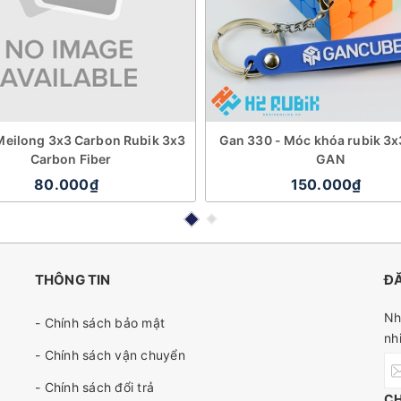
eilong 3x3 Carbon Rubik 3x3
Gan 330 - Móc khóa rubik 3
Carbon Fiber
GAN
80.000₫
150.000₫
THÔNG TIN
ĐĂ
Nh
- Chính sách bảo mật
nh
- Chính sách vận chuyển
- Chính sách đổi trả
C