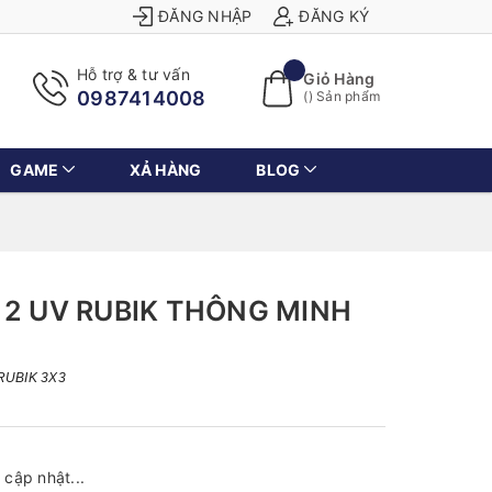
ĐĂNG NHẬP
ĐĂNG KÝ
Hỗ trợ & tư vấn
Giỏ Hàng
0987414008
(
) Sản phẩm
GAME
XẢ HÀNG
BLOG
 2 UV RUBIK THÔNG MINH
RUBIK 3X3
cập nhật...