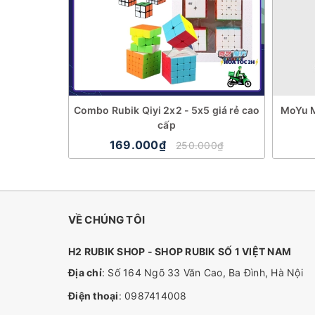
Combo Rubik Qiyi 2x2 - 5x5 giá rẻ cao
MoYu M
cấp
169.000₫
250.000₫
VỀ CHÚNG TÔI
H2 RUBIK SHOP - SHOP RUBIK SỐ 1 VIỆT NAM
Địa chỉ
: Số 164 Ngõ 33 Văn Cao, Ba Đình, Hà Nội
Điện thoại
:
0987414008