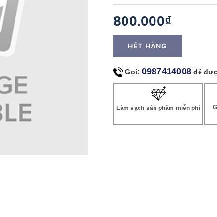
800.000₫
HẾT HÀNG
0987414008
Gọi:
để đượ
G
Làm sạch sản phẩm miễn phí