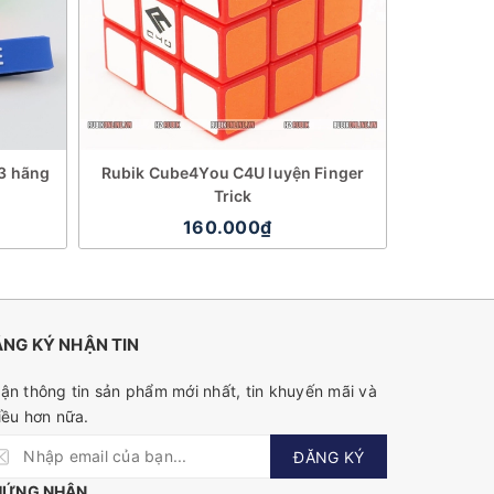
x3 hãng
Rubik Cube4You C4U luyện Finger
DaYan X
Trick
160.000₫
NG KÝ NHẬN TIN
ận thông tin sản phẩm mới nhất, tin khuyến mãi và
iều hơn nữa.
ĐĂNG KÝ
HỨNG NHẬN