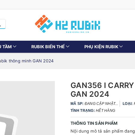
U TẦM
RUBIK BIẾN THỂ
PHỤ KIỆN RUBIK
ubik thông minh GAN 2024
GAN356 I CARRY
GAN 2024
MÃ SP:
ĐANG CẬP NHẬT...
LOẠI:
TÌNH TRẠNG:
HẾT HÀNG
THÔNG TIN SẢN PHẨM
Nội dung mô tả sản phẩm đang 