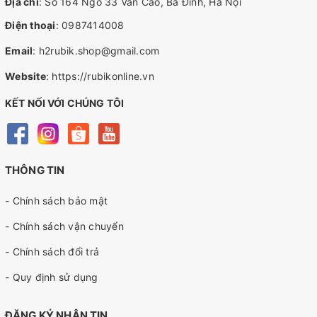
Địa chỉ
: Số 164 Ngõ 33 Văn Cao, Ba Đình, Hà Nội
Điện thoại
:
0987414008
Email
:
h2rubik.shop@gmail.com
Website
:
https://rubikonline.vn
KẾT NỐI VỚI CHÚNG TÔI
THÔNG TIN
- Chính sách bảo mật
- Chính sách vận chuyển
- Chính sách đổi trả
- Quy định sử dụng
ĐĂNG KÝ NHẬN TIN