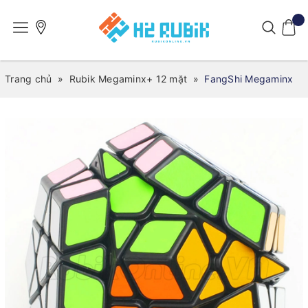
Trang chủ
»
Rubik Megaminx+ 12 mặt
»
FangShi Megaminx