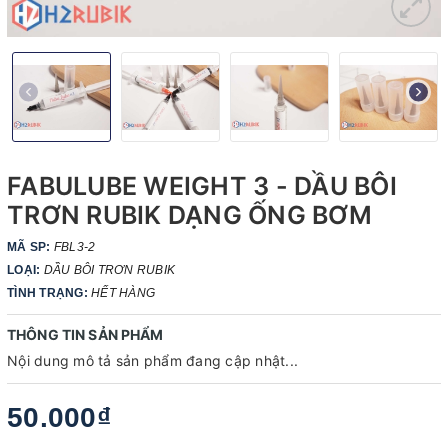
FABULUBE WEIGHT 3 - DẦU BÔI
TRƠN RUBIK DẠNG ỐNG BƠM
MÃ SP:
FBL3-2
LOẠI:
DẦU BÔI TRƠN RUBIK
TÌNH TRẠNG:
HẾT HÀNG
THÔNG TIN SẢN PHẨM
Nội dung mô tả sản phẩm đang cập nhật...
50.000₫