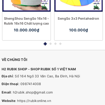
ShengShou SengSo 16x16 -
SengSo 3x3 Pentahedron
Rubik 16x16 Chất lượng cao
10.000.000₫
100.000₫
VỀ CHÚNG TÔI
H2 RUBIK SHOP - SHOP RUBIK SỐ 1 VIỆT NAM
Địa chỉ
: Số 164 Ngõ 33 Văn Cao, Ba Đình, Hà Nội
Điện thoại
:
0987414008
Email
:
h2rubik.shop@gmail.com
Website
:
https://rubikonline.vn