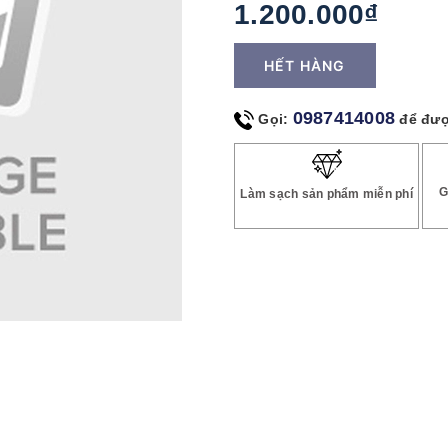
1.200.000₫
HẾT HÀNG
0987414008
Gọi:
để đượ
G
Làm sạch sản phẩm miễn phí