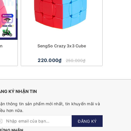
on
SengSo Crazy 3x3 Cube
QiYi OS Cub
220.000₫
31
250.000₫
NG KÝ NHẬN TIN
ận thông tin sản phẩm mới nhất, tin khuyến mãi và
iều hơn nữa.
ĐĂNG KÝ
HỨNG NHẬN