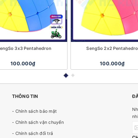
engSo 3x3 Pentahedron
SengSo 2x2 Pentahedr
100.000₫
100.000₫
THÔNG TIN
ĐĂ
Nh
- Chính sách bảo mật
nh
- Chính sách vận chuyển
- Chính sách đổi trả
C