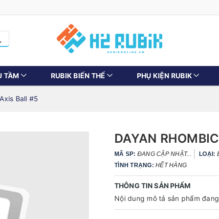
U TẦM
RUBIK BIẾN THỂ
PHỤ KIỆN RUBIK
xis Ball #5
DAYAN RHOMBIC 
MÃ SP:
ĐANG CẬP NHẬT...
LOẠI:
TÌNH TRẠNG:
HẾT HÀNG
THÔNG TIN SẢN PHẨM
Nội dung mô tả sản phẩm đang 