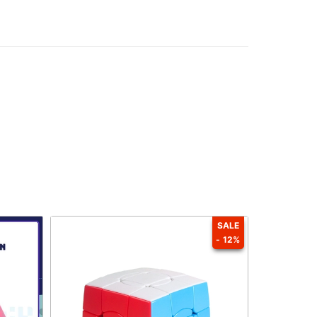
SALE
- 12%