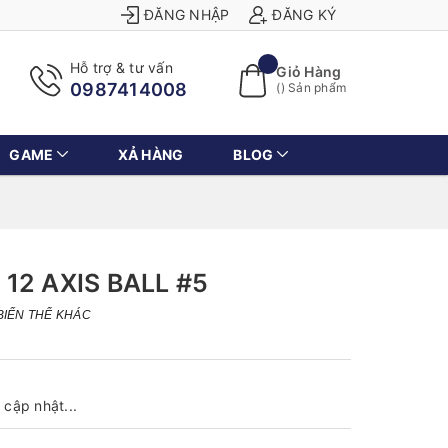
ĐĂNG NHẬP
ĐĂNG KÝ
Hỗ trợ & tư vấn
Giỏ Hàng
0987414008
(
) Sản phẩm
GAME
XẢ HÀNG
BLOG
12 AXIS BALL #5
BIẾN THỂ KHÁC
cập nhật...