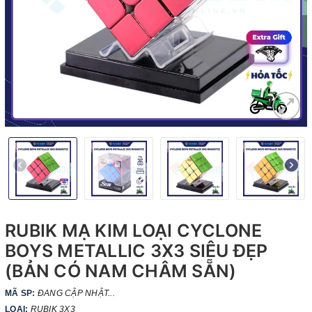
RUBIK MẠ KIM LOẠI CYCLONE
BOYS METALLIC 3X3 SIÊU ĐẸP
(BẢN CÓ NAM CHÂM SẴN)
MÃ SP:
ĐANG CẬP NHẬT...
LOẠI:
RUBIK 3X3